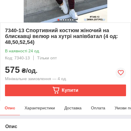
7340-13 Спортивний костюм жіночий на
блискавці велюр на хутрі напівбатал (4 од:
48,50,52,54)
В наявності 24 од.
Код: 7340-13
Тільки опт
575
₴/од.
Мінімальне замовлення — 4 од.
Купити
Опис
Характеристики
Доставка
Оплата
Умови п
Опис