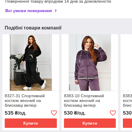
Повернення товару впродовж 14 днів за домовленістю
Всі умови повернення
Подібні товари компанії
8327-31 Спортивний
8383-10 Спортивний
8383
костюм жіночий на
костюм жіночий на
кост
блискавці велюр
блискавці велюр
блис
напівбатал (4 од:
напівбатал (4 од:
напі
535
530
530
₴/од.
₴/од.
48,50,52,54)
48,50,52,54)
48,5
Купити
Купити