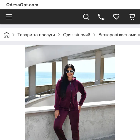
OdesaOpt.com
Товари та послуги
Одяг жіночий
Велюрові костюми н