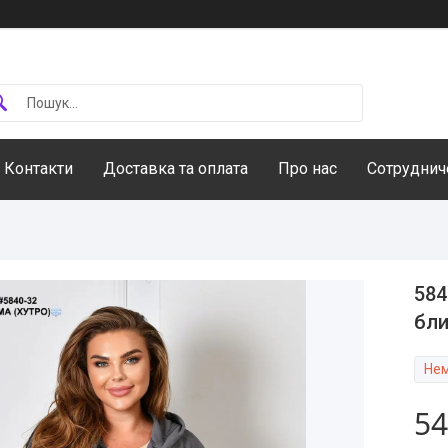
Контакти
Доставка та оплата
Про нас
Сотруднич
584
бли
Нем
54