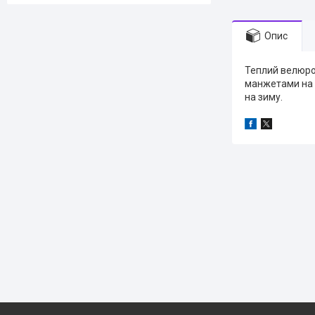
Опис
Теплий велюров
манжетами на 
на зиму.