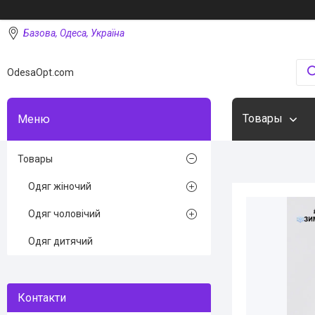
Базова, Одеса, Україна
OdesaOpt.com
Товары
Товары
Одяг жіночий
Одяг чоловічий
Одяг дитячий