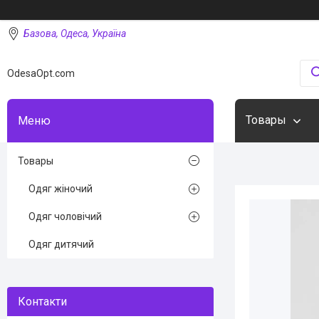
Базова, Одеса, Україна
OdesaOpt.com
Товары
Товары
Одяг жіночий
Одяг чоловічий
Одяг дитячий