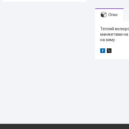
Опис
Теплий велюров
манжетами на 
на зиму.