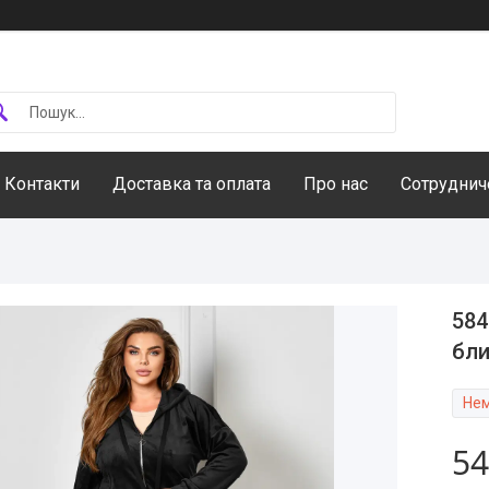
Контакти
Доставка та оплата
Про нас
Сотруднич
584
бли
Нем
54