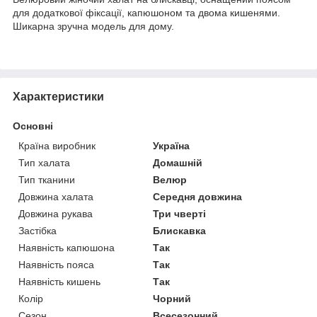
для додаткової фіксації, капюшоном та двома кишенями.
Шикарна зручна модель для дому.
Характеристики
Основні
Країна виробник
Україна
Тип халата
Домашній
Тип тканини
Велюр
Довжина халата
Середня довжина
Довжина рукава
Три чверті
Застібка
Блискавка
Наявність капюшона
Так
Наявність пояса
Так
Наявність кишень
Так
Колір
Чорний
Сезон
Всесезонний