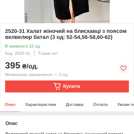
2520-31 Халат жіночий на блискавці з поясом
велвелюр батал (3 од: 52-54,56-58,60-62)
В наявності 15 од.
Код: 2520-31
Тільки опт
395
₴/од.
Мінімальне замовлення — 3 од.
Купити
Опис
Характеристики
Доставка
Оплата
Умови п
Опис
Велюровий жіночий халат на блискавці; оснащений поясом