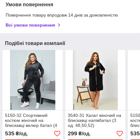
Умови повернення
Повернення товару впродовж 14 днів за домовленістю
Всі умови повернення
Подібні товари компанії
5150-32 Спортивний
3540-31 Халат жіночий на
5150
костюм жіночий на
блискавці напівбатал (3
кост
блискавці велюр батал (4
од: 48,50,52)
блис
од: 52,54,56,58)
од: 
535
299
535
₴/од.
₴/од.