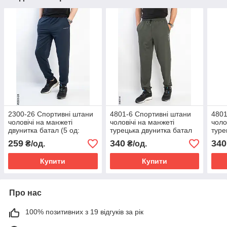
2300-26 Спортивні штани
4801-6 Спортивні штани
4801
чоловічі на манжеті
чоловічі на манжеті
чоло
двунитка батал (5 од:
турецька двунитка батал
туре
50,52,54,56,58)
(5 од: 50,52,54,56,58)
(5 о
259
340
340
₴/од.
₴/од.
Купити
Купити
Про нас
100% позитивних з 19 відгуків за рік