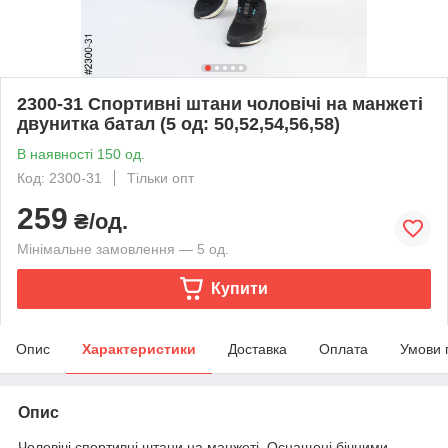
2300-31 Спортивні штани чоловічі на манжеті
двунитка батал (5 од: 50,52,54,56,58)
В наявності 150 од.
Код: 2300-31
Тільки опт
259
₴/од.
Мінімальне замовлення — 5 од.
Купити
Опис
Характеристики
Доставка
Оплата
Умови 
Опис
Чоловічі спортивні штани на манжеті. Оснащені бічними