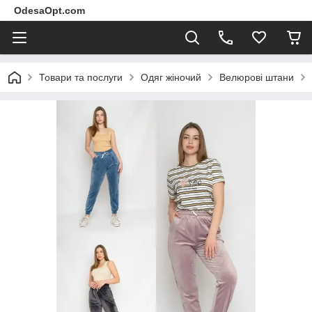
OdesaOpt.com
Товари та послуги
Одяг жіночий
Велюрові штани