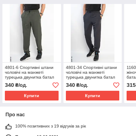
4801-6 Спортивні штани
4801-34 Спортивні штани
1160
чоловічі на манжеті
чоловічі на манжеті
жіно
турецька двунитка батал
турецька двунитка батал
бата
(5 од: 50,52,54,56,58)
(5 од: 50,52,54,56,58)
340
340
315
₴/од.
₴/од.
Купити
Купити
Про нас
100% позитивних з 19 відгуків за рік