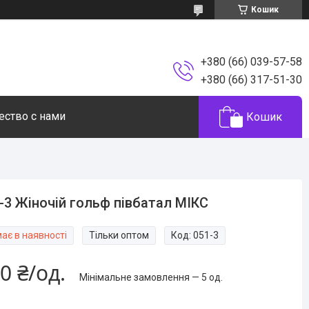
Кошик
+380 (66) 039-57-58
+380 (66) 317-51-30
ество с нами
Кошик
-3 Жіночій гольф півбатал МІКС
ає в наявності
Тільки оптом
Код:
051-3
0 ₴/од.
Мінімальне замовлення — 5 од.