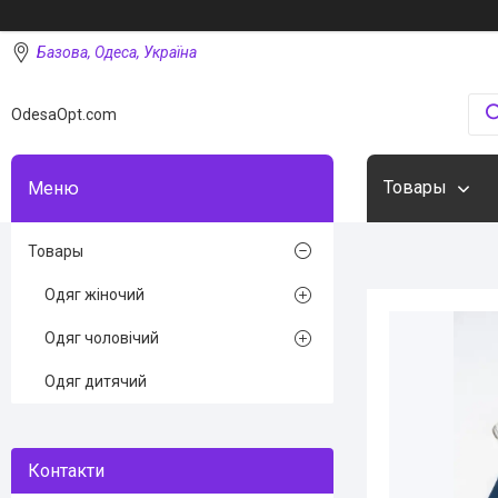
Базова, Одеса, Україна
OdesaOpt.com
Товары
Товары
Одяг жіночий
Одяг чоловічий
Одяг дитячий