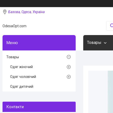
Базова, Одеса, Україна
OdesaOpt.com
Товары
Товары
Одяг жіночий
Одяг чоловічий
Одяг дитячий