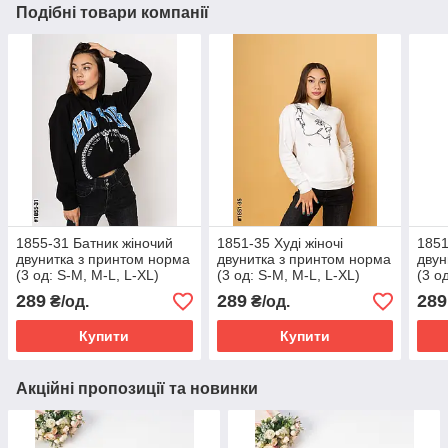
Подібні товари компанії
1855-31 Батник жіночий
1851-35 Худі жіночі
1851
двунитка з принтом норма
двунитка з принтом норма
двун
(3 од: S-M, M-L, L-XL)
(3 од: S-M, M-L, L-XL)
(3 о
289
289
289
₴/од.
₴/од.
Купити
Купити
Акційні пропозиції та новинки