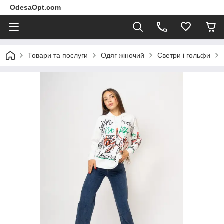
OdesaOpt.com
Товари та послуги
Одяг жіночий
Светри і гольфи