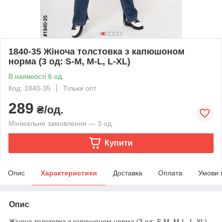
1840-35 Жіноча толстовка з капюшоном
норма (3 од: S-M, M-L, L-XL)
В наявності 6 од.
Код: 1840-35
Тільки опт
289
₴/од.
Мінімальне замовлення — 3 од.
Купити
Опис
Характеристики
Доставка
Оплата
Умови 
Опис
Жіноча толстовка з капюшоном норма (3 од: S-M, M-L, L-XL)