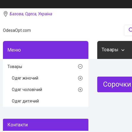
Базова, Одеса, Україна
OdesaOpt.com
Товары
Товары
Одяг жіночий
Сорочки 
Одяг чоловічий
Одяг дитячий