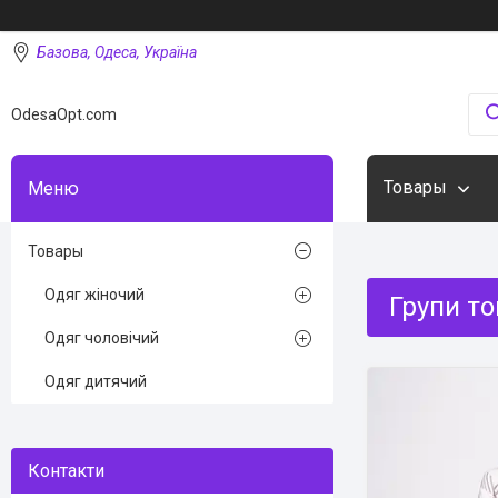
Базова, Одеса, Україна
OdesaOpt.com
Товары
Товары
Одяг жіночий
Групи то
Одяг чоловічий
Одяг дитячий